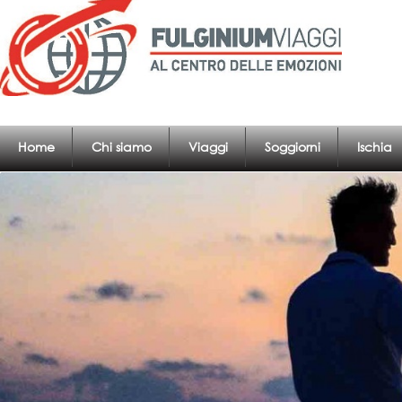
Home
Chi siamo
Viaggi
Soggiorni
Ischia