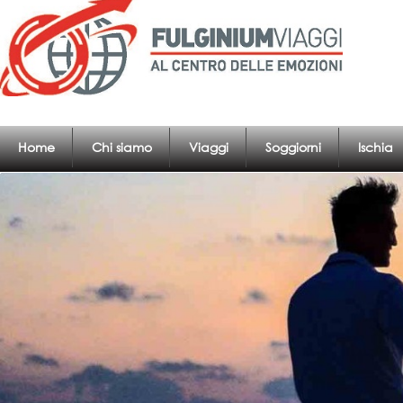
Home
Chi siamo
Viaggi
Soggiorni
Ischia