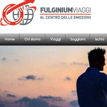
Home
Chi siamo
Viaggi
Soggiorni
Ischia