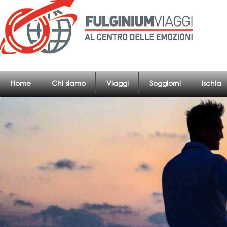
Home
Chi siamo
Viaggi
Soggiorni
Ischia