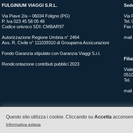
FULGINIUM VIAGGI S.R.L.
Sede
Via Piave 2/a – 06034 Foligno (PG)
Via 
P. Iva 023 45 58 05 48
Tel.
Codice univoco SDI: CMBAR97
Fax 
Autorizzazione Regione Umbria n° 2464
mail
Ass. R. Civile n° 111039310 di Groupama Assicurazioni
Fondo Garanzia stipulato con Garanzia Viaggi S.r.l.
Filia
Rendicontazione contributi pubblici 2023
Vial
0510
Tel.
mail
Questo sito utilizza i cookie. Cliccando su
Accetta
acconsenti
Informativa estesa