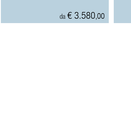
€ 3.580
,00
da