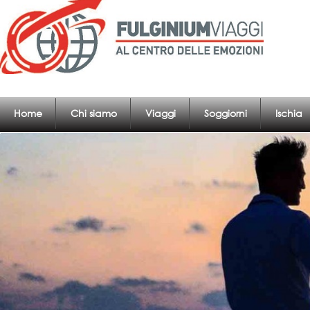
Home
Chi siamo
Viaggi
Soggiorni
Ischia