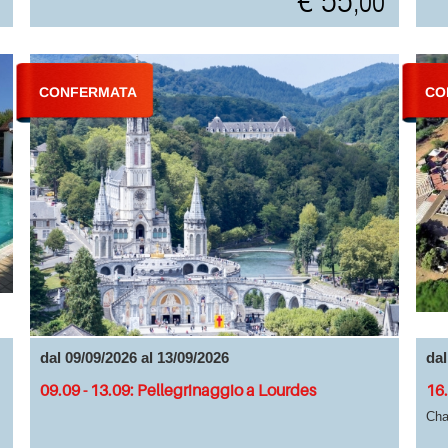
€ 55
,00
CONFERMATA
CO
dal 09/09/2026 al 13/09/2026
dal
09.09 - 13.09: Pellegrinaggio a Lourdes
16.
Cha