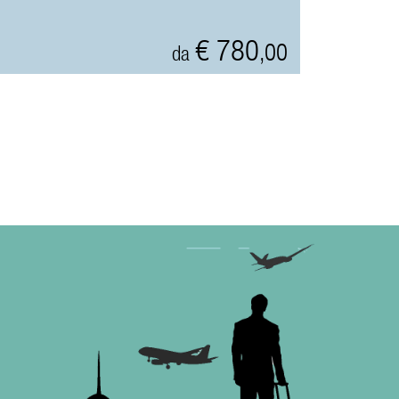
€ 780
,00
da