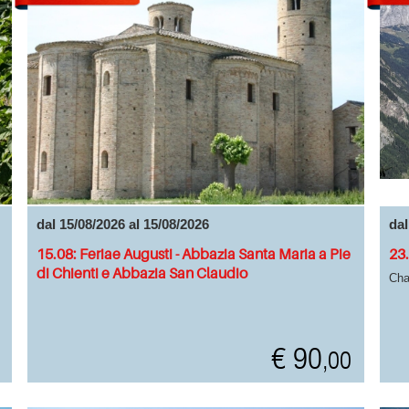
dal 15/08/2026 al 15/08/2026
dal
15.08: Feriae Augusti - Abbazia Santa Maria a Pie
23.
di Chienti e Abbazia San Claudio
Cha
€ 90
,00