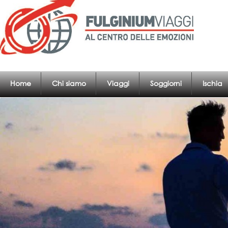
Home
Chi siamo
Viaggi
Soggiorni
Ischia