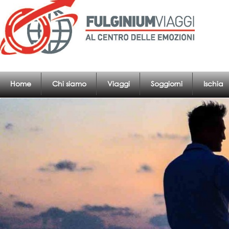
Home
Chi siamo
Viaggi
Soggiorni
Ischia